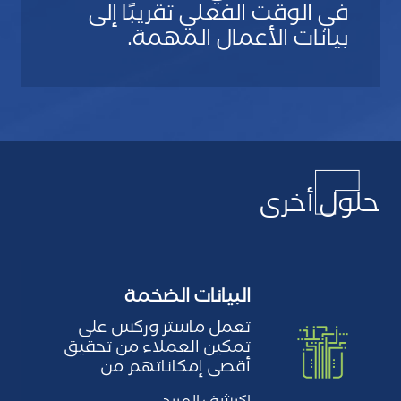
في الوقت الفعلي تقريبًا إلى
S
بيانات الأعمال المهمة.
t
S
a
u
n
b
d
L
a
a
Multipl
r
y
Layou
d
o
Quadrupl
حلول أخرى
u
Elemen
t
CS
Tag
how
S
البيانات الضخمة
good
t
we
تعمل ماستر وركس على
a
ar
تمكين العملاء من تحقيق
n
Backgroun
أقصى إمكاناتهم من
d
البيانات الضخمة لتقديم
Imag
a