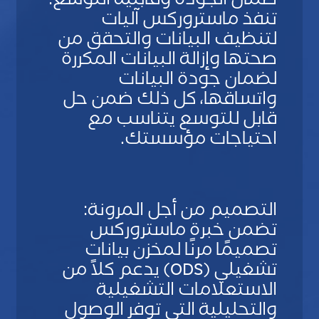
ضمان الجودة وقابلية التوسع:
L
تنفذ ماستروركس آليات
a
y
لتنظيف البيانات والتحقق من
o
صحتها وإزالة البيانات المكررة
u
لضمان جودة البيانات
t
واتساقها، كل ذلك ضمن حل
قابل للتوسع يتناسب مع
S
احتياجات مؤسستك.
t
S
a
u
n
b
d
التصميم من أجل المرونة:
L
a
تضمن خبرة ماستروركس
a
r
y
تصميمًا مرنًا لمخزن بيانات
d
o
تشغيلي (ODS) يدعم كلاً من
u
الاستعلامات التشغيلية
t
والتحليلية التي توفر الوصول