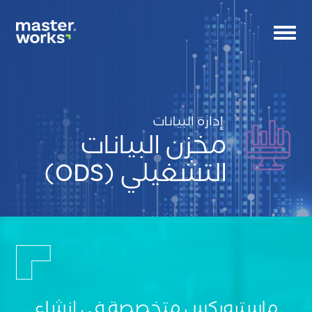
Toggle
navigation
إدارة البيانات
مخزن البيانات
التشغيلي (ODS)
CS
Tag
small
banne
Ico
ماستروركس متخصصة في إنشاء