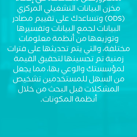
مخزن البيانات التشغيلي المركزي
(ODS) وتساعدك على تقييم مصادر
البيانات لجمع البيانات وتفسيرها
وتوزيعها من أنظمة معلومات
مختلفة، والتي يتم تحديثها على فترات
CSS
زمنية تم تحسينها لتحقيق القيمة
Tags
لمؤسستك والوعي بها، مما يجعل
solutions-
description
من السهل للمستخدمين تشخيص
Single
المشكلات قبل البحث من خلال
Layout
Standard
أنظمة المكونات.
Image