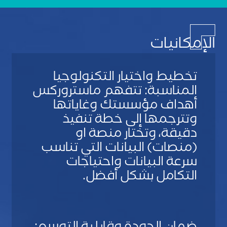
الإمكانيات
تخطيط واختيار التكنولوجيا
المناسبة: تتفهم ماستروركس
أهداف مؤسستك وغاياتها
وتترجمها إلى خطة تنفيذ
دقيقة، وتختار منصة او
(منصات) البيانات التي تناسب
سرعة البيانات واحتياجات
التكامل بشكل أفضل.
S
u
b