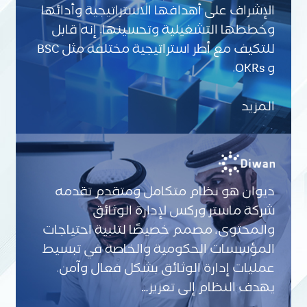
الإشراف على أهدافها الاستراتيجية وأدائها
وخططها التشغيلية وتحسينها. إنه قابل
للتكيف مع أطر استراتيجية مختلفة مثل BSC
و OKRs.
المزيد
ديوان هو نظام متكامل ومتقدم تقدمه
شركة ماستر وركس لإدارة الوثائق
والمحتوى، مصمم خصيصًا لتلبية احتياجات
المؤسسات الحكومية والخاصة في تبسيط
عمليات إدارة الوثائق بشكل فعال وآمن.
يهدف النظام إلى تعزيز…