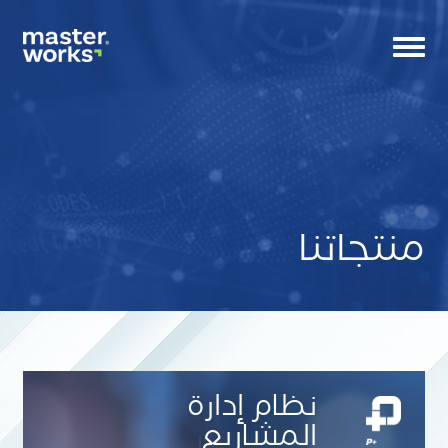
Toggle
navigation
منتجاتنا
CS
Tag
small
banne
نظام إدارة
المشاريع