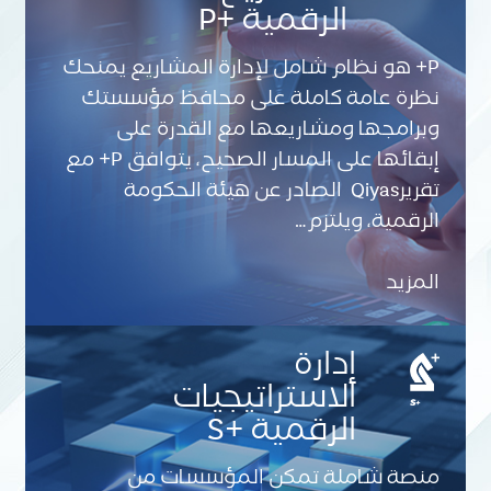
الرقمية +P
P+ هو نظام شامل لإدارة المشاريع يمنحك
نظرة عامة كاملة على محافظ مؤسستك
وبرامجها ومشاريعها مع القدرة على
إبقائها على المسار الصحيح، يتوافق P+ مع
تقريرQiyas الصادر عن هيئة الحكومة
الرقمية، ويلتزم…
المزيد
إدارة
الاستراتيجيات
الرقمية +S
منصة شاملة تمكن المؤسسات من